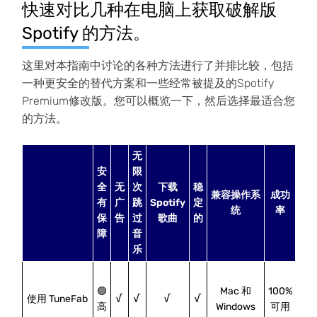
快速对比几种在电脑上获取破解版
Spotify 的方法。
这里对本指南中讨论的各种方法进行了并排比较，包括
一种更安全的替代方案和一些经常被提及的Spotify
Premium修改版。您可以概览一下，然后选择最适合您
的方法。
无
安
限
全
无
次
下载
稳
兼容操作系
成功
有
广
跳
Spotify
定
统
率
保
告
过
歌曲
的
障
音
乐
🟢
Mac 和
100%
使用 TuneFab
√
√
√
√
高
Windows
可用