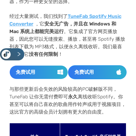
器，作为一种更安全的选择。
经过大量测试，我们找到了
TuneFab Spotify Music
Converter
，它
安全无广告，并且在 Windows 和
Mac 系统上都能完美运行
。它集成了官方网页播放
器，因此您可以无缝搜索、播放，甚至将 Spotify 播放
列表下载为 MP3格式，以便永久离线收听。我们最喜
<
欢的是它
没有任何限制
！
免费试用
免费试用
与那些更新后会失效的风险较高的PC破解版不同，
TuneFab 让你无需付费即可
永久
离线收听Spotify。你
甚至可以将自己喜欢的歌曲用作铃声或用于视频项目，
这比官方的高级会员计划拥有更大的自由度。