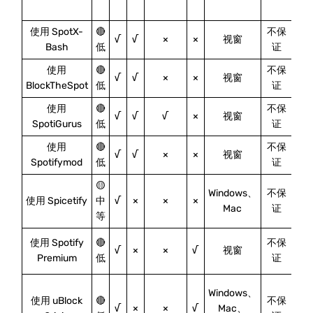
使用 SpotX-
🔴
不保
中
√
√
×
×
视窗
Bash
低
证
使用
🔴
不保
Me
√
√
×
×
视窗
BlockTheSpot
低
证
使用
🔴
不保
低
√
√
√
×
视窗
SpotiGurus
低
证
使用
🔴
不保
√
√
×
×
视窗
Spotifymod
低
证
🟡
Windows、
不保
使用 Spicetify
中
√
×
×
×
Mac
证
等
使用 Spotify
🔴
不保
极
√
×
×
√
视窗
Premium
低
证
Windows、
使用 uBlock
🔴
不保
√
×
×
√
Mac、