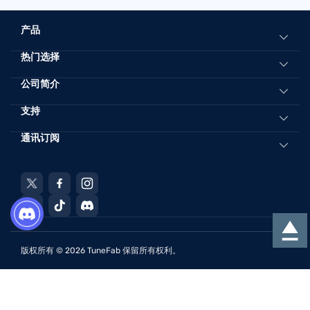
产品
热门选择
多合一音乐转换器
Spotify音乐转换器
在线将 Spotify 转换为 MP3
公司简介
Apple音乐转换器
最佳Spotify到MP3转换器
支持
关于TuneFab
YouTube音乐转换器
将Apple Music转换为MP3 320kbps
联系我们
通讯订阅
客服中心
将受 iTunes 保护的 AAC 转换为 MP3
条款与条件
销售常见问题
注册以获取最新的销售，新版本等信息......
将有声 AA/AAX 转换为 MP3
隐私政策
教程
将 YouTube 音乐下载到 MP3
网站地图
Subscribe for TuneFab
检索许可证
从 SoundCloud 下载歌曲
退款政策
将亚马逊音乐转换为 MP3
获得免费许可
版权所有 © 2026 TuneFab 保留所有权利。
将Spotify播放列表转换为Apple Music
将 Spotify 播放列表转换为 YouTube