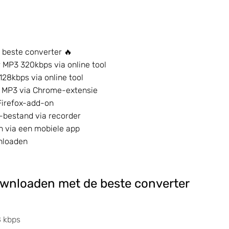
beste converter 🔥
 MP3 320kbps via online tool
28kbps via online tool
 MP3 via Chrome-extensie
Firefox-add-on
-bestand via recorder
 via een mobiele app
nloaden
wnloaden met de beste converter
8 kbps