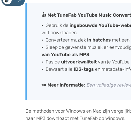
<
👍 Met TuneFab YouTube Music Converte
Gebruik de
ingebouwde YouTube-webs
wilt downloaden.
Converteer muziek
in batches
met een
Sleep de gewenste muziek er eenvoudi
van YouTube als MP3
.
Pas de
uitvoerkwaliteit
van je YouTube
Bewaart alle
ID3-tags
en metadata-inf
👀 Meer informatie:
Een volledige revi
De methoden voor Windows en Mac zijn vergelijkb
naar MP3 downloadt met TuneFab op Windows.