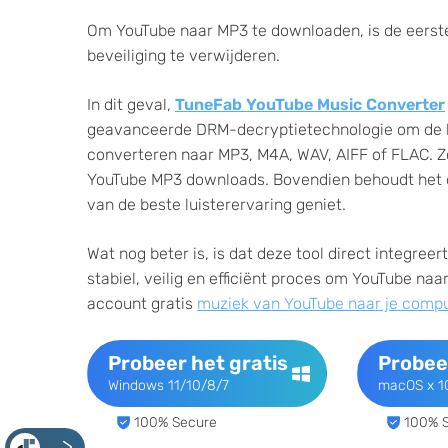
Om YouTube naar MP3 te downloaden, is de eerste
beveiliging te verwijderen.
In dit geval,
TuneFab YouTube Music Converter
geavanceerde DRM-decryptietechnologie om de bev
converteren naar MP3, M4A, WAV, AIFF of FLAC. Zo
YouTube MP3 downloads. Bovendien behoudt het de 
van de beste luisterervaring geniet.
Wat nog beter is, is dat deze tool direct integree
stabiel, veilig en efficiënt proces om YouTube n
account gratis
muziek van YouTube naar je comp
Probeer het gratis
Probeer
Windows 11/10/8/7
macOS x 10
100% Secure
100% 