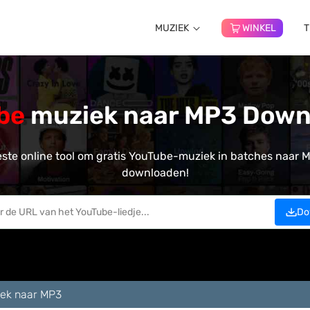
MUZIEK
WINKEL
T
be
muziek naar MP3 Down
ste online tool om gratis YouTube-muziek in batches naar 
downloaden!
Do
ek naar MP3