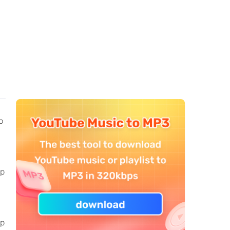
p
op
ap