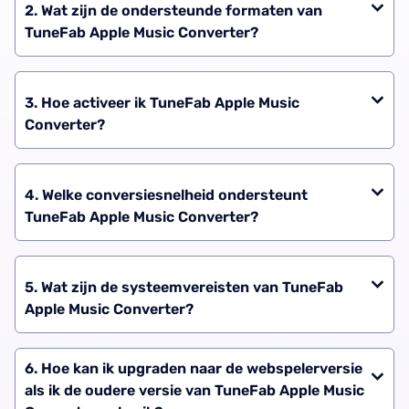
2. Wat zijn de ondersteunde formaten van
TuneFab Apple Music Converter?
Ondersteunde invoerformaten: Apple Music-nummers,
afspeellijsten, albums, enz.
3. Hoe activeer ik TuneFab Apple Music
Ondersteunde uitvoerformaten voor Windows/Mac:
Converter?
MP3, WAV, FLAC, AIFF, M4A (AAC- en ALAC-codecs)
Start de software en er verschijnt een venster met een
gratis proefperiode. Log in op het accountcentrum met
4. Welke conversiesnelheid ondersteunt
je licentiecode en e-mailadres. Werk vervolgens de
TuneFab Apple Music Converter?
accountstatus bij in het pop-upvenster.
TuneFab Apple Music Converter ondersteunt een
conversiesnelheid van 35x op zowel Windows- als Mac-
5. Wat zijn de systeemvereisten van TuneFab
systemen. Bij een snelle en stabiele netwerkverbinding
Apple Music Converter?
kan het downloaden van nummers nog sneller gaan.
Voor Windows: Windows 11/10/8.1/8/7 (64-bits)
Voor Mac: Mac OS X 10.15 of hoger
6. Hoe kan ik upgraden naar de webspelerversie
als ik de oudere versie van TuneFab Apple Music