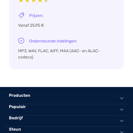
Prijzen:
Vanaf 25,95 €
Ondersteunde indelingen:
MP3, WAV, FLAC, AIFF, M4A (AAC- en ALAC-
codecs)
Producten
Populair
Alles-in-één muziekconverter
Spotify Music Converter
Convert Spotify naar mp3 online
Bedrijf
Apple Music Converter
Beste spotify naar mp3 -converter
Steun
Over TuneFab