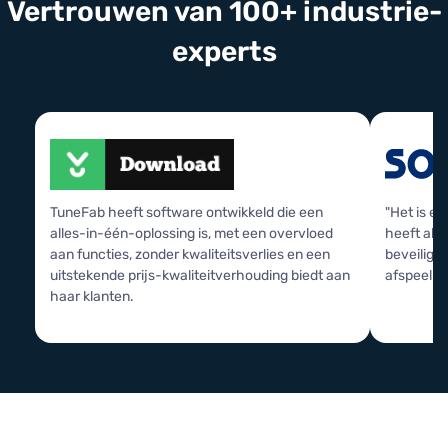
Vertrouwen van 100+ industrie-
experts
TuneFab heeft software ontwikkeld die een
"Het is e
alles-in-één-oplossing is, met een overvloed
heeft als
aan functies, zonder kwaliteitsverlies en een
beveiligi
uitstekende prijs-kwaliteitverhouding biedt aan
afspeellij
haar klanten.