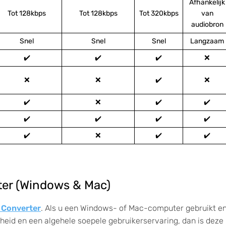
Afhankelijk
Tot 128kbps
Tot 128kbps
Tot 320kbps
van
audiobron
Snel
Snel
Snel
Langzaam
✔️
✔️
✔️
❌
❌
❌
✔️
❌
✔️
❌
✔️
✔️
✔️
✔️
✔️
✔️
✔️
❌
✔️
✔️
ter (Windows & Mac)
 Converter
. Als u een Windows- of Mac-computer gebruikt e
heid en een algehele soepele gebruikerservaring, dan is deze