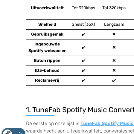
Uitvoerkwaliteit
Tot 320kbps
Tot 320kbps
Snelheid
Snelst (35X)
Langzaam
Gebruiksgemak
✔️
❌
Ingebouwde
✔️
❌
Spotify webspeler
Batch rippen
✔️
❌
ID3-behoud
✔️
❌
Reclamevrij
✔️
✔️
1. TuneFab Spotify Music Conver
De eerste op onze lijst is
TuneFab Spotify Music
waarde hecht aan uitvoerkwaliteit, conversiesnel