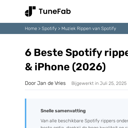
Home
>
Spotify
>
Muziek Rippen van Spotify
6 Beste Spotify ripp
& iPhone (2026)
Door Jan de Vries
Bijgewerkt in Juli 25, 2025
Snelle samenvatting
Van alle beschikbare Spotify rippers ond
beste optie, dankzij de hoge kwaliteit en s