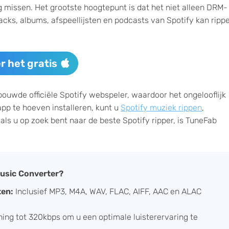
ag missen. Het grootste hoogtepunt is dat het niet alleen DRM-
acks, albums, afspeellijsten en podcasts van Spotify kan ripp
r het gratis
uwde officiële Spotify webspeler, waardoor het ongelooflijk
pp te hoeven installeren, kunt u
Spotify muziek rippen
,
als u op zoek bent naar de beste Spotify ripper, is TuneFab
usic Converter?
ten:
Inclusief MP3, M4A, WAV, FLAC, AIFF, AAC en ALAC
ng tot 320kbps om u een optimale luisterervaring te