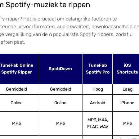
m Spotify-muziek te rippen
fy ripper? Het is cruciaal om belangrijke factoren te
steunde uitvoerformaten, audiokwaliteit, downloadsnelheid e
vergelijking van de 6 populairste Spotify rippers, zodat u
eften past.
TuneFab Online
TuneFab
iOS
SpotiDown
Spotify Ripper
Spotify Pro
Shortcuts
Gemiddeld
Gemiddeld
Hoog
Laag
Online
Online
Android
iPhone
MP3, M4A,
MP3
MP3
MP3
FLAC, WAV