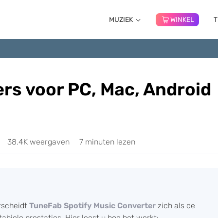
MUZIEK
WINKEL
T
ers voor PC, Mac, Android
38.4K weergaven
7 minuten lezen
erscheidt
TuneFab Spotify Music Converter
zich als de
tabiele prestaties. Hier leest u hoe het werkt: