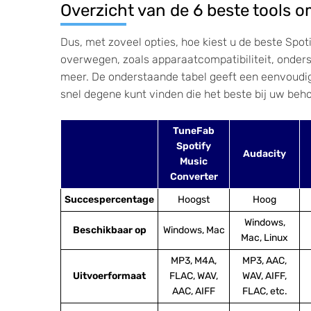
Overzicht van de 6 beste tools o
Dus, met zoveel opties, hoe kiest u de beste Spoti
overwegen, zoals apparaatcompatibiliteit, onder
meer. De onderstaande tabel geeft een eenvoudige 
snel degene kunt vinden die het beste bij uw beho
TuneFab
Spotify
Audacity
Music
Converter
Succespercentage
Hoogst
Hoog
Windows,
Beschikbaar op
Windows, Mac
Mac, Linux
MP3, M4A,
MP3, AAC,
Uitvoerformaat
FLAC, WAV,
WAV, AIFF,
AAC, AIFF
FLAC, etc.