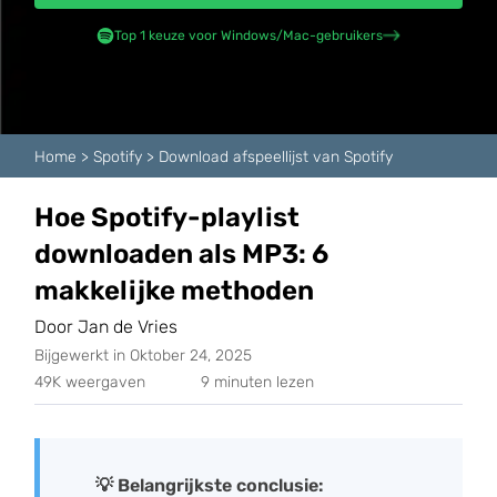
Top 1 keuze voor Windows/Mac-gebruikers
Home
>
Spotify
>
Download afspeellijst van Spotify
Hoe Spotify-playlist
downloaden als MP3: 6
makkelijke methoden
Door Jan de Vries
Bijgewerkt in Oktober 24, 2025
49K weergaven
9 minuten lezen
💡 Belangrijkste conclusie: