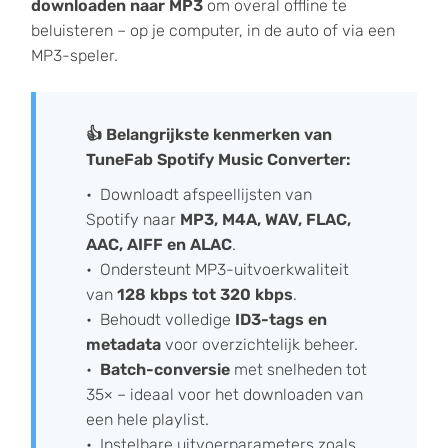
downloaden naar MP3
om overal offline te
beluisteren – op je computer, in de auto of via een
MP3-speler.
👍 Belangrijkste kenmerken van
TuneFab Spotify Music Converter:
Downloadt afspeellijsten van
Spotify naar
MP3, M4A, WAV, FLAC,
AAC, AIFF en ALAC
.
Ondersteunt MP3-uitvoerkwaliteit
van
128 kbps tot 320 kbps
.
Behoudt volledige
ID3-tags en
metadata
voor overzichtelijk beheer.
Batch-conversie
met snelheden tot
35× – ideaal voor het downloaden van
een hele playlist.
Instelbare uitvoerparameters zoals