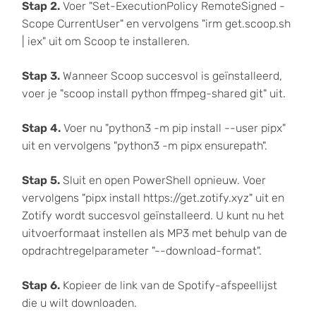
Stap 2.
Voer "Set-ExecutionPolicy RemoteSigned -
Scope CurrentUser" en vervolgens "irm get.scoop.sh
| iex" uit om Scoop te installeren.
Stap 3.
Wanneer Scoop succesvol is geïnstalleerd,
voer je "scoop install python ffmpeg-shared git" uit.
Stap 4.
Voer nu "python3 -m pip install --user pipx"
uit en vervolgens "python3 -m pipx ensurepath".
Stap 5.
Sluit en open PowerShell opnieuw. Voer
vervolgens "pipx install https://get.zotify.xyz" uit en
Zotify wordt succesvol geïnstalleerd. U kunt nu het
uitvoerformaat instellen als MP3 met behulp van de
opdrachtregelparameter "--download-format".
Stap 6.
Kopieer de link van de Spotify-afspeellijst
die u wilt downloaden.