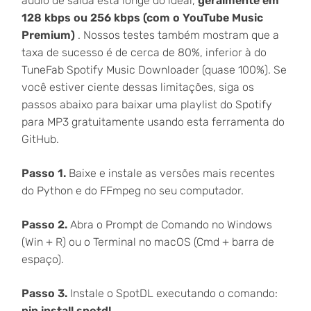
áudio de saída está longe do ideal,
geralmente em
128 kbps ou 256 kbps (com o YouTube Music
Premium)
. Nossos testes também mostram que a
taxa de sucesso é de cerca de 80%, inferior à do
TuneFab Spotify Music Downloader (quase 100%). Se
você estiver ciente dessas limitações, siga os
passos abaixo para baixar uma playlist do Spotify
para MP3 gratuitamente usando esta ferramenta do
GitHub.
Passo 1.
Baixe e instale as versões mais recentes
do Python e do FFmpeg no seu computador.
Passo 2.
Abra o Prompt de Comando no Windows
(Win + R) ou o Terminal no macOS (Cmd + barra de
espaço).
Passo 3.
Instale o SpotDL executando o comando:
pip install spotdl