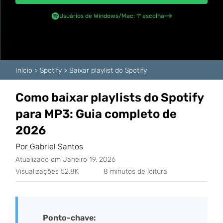
Usuários de Windows/Mac: 1ª escolha
Início
>
Spotify
>
Baixar playlist do Spotify
Como baixar playlists do Spotify
para MP3: Guia completo de
2026
Por Gabriel Santos
Atualizado em Janeiro 19, 2026
Visualizações 52.8K
8 minutos de leitura
Ponto-chave: