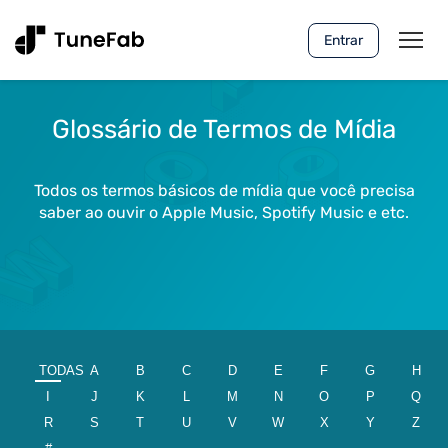
Entrar
Glossário de Termos de Mídia
Todos os termos básicos de mídia que você precisa
saber ao ouvir o Apple Music, Spotify Music e etc.
TODAS
A
B
C
D
E
F
G
H
I
J
K
L
M
N
O
P
Q
R
S
T
U
V
W
X
Y
Z