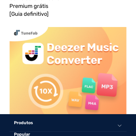
Premium grátis
[Guia definitivo]
Produtos
Popular
Conversor de música tudo-em-um