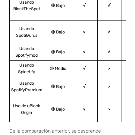
Usando
🔴 Bajo
√
√
×
BlockTheSpot
Usando
🔴 Bajo
√
√
SpotiGurus
Usando
🔴 Bajo
√
√
×
Spotifymod
Usando
🟡 Medio
√
×
×
Spicetify
Usando
🔴 Bajo
√
×
×
SpotifyPremium
Uso de uBlock
🔴 Bajo
√
×
×
Origin
De la comparación anterior, se desprende