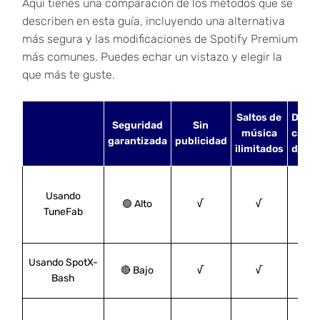
Aquí tienes una comparación de los métodos que se
describen en esta guía, incluyendo una alternativa
más segura y las modificaciones de Spotify Premium
más comunes. Puedes echar un vistazo y elegir la
que más te guste.
Saltos de
Desca
Seguridad
Sin
música
canci
garantizada
publicidad
ilimitados
de Sp
Usando
🟢 Alto
√
√
TuneFab
Usando SpotX-
🔴 Bajo
√
√
×
Bash