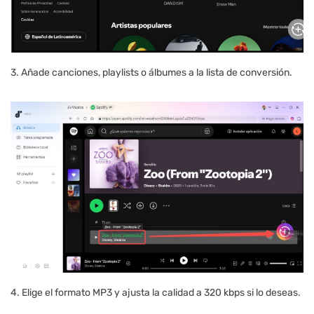
3. Añade canciones, playlists o álbumes a la lista de conversión.
4. Elige el formato MP3 y ajusta la calidad a 320 kbps si lo deseas.