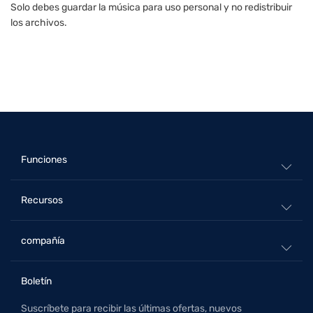
Solo debes guardar la música para uso personal y no redistribuir
los archivos.
Funciones
Apple Music Converter
Recursos
Spotify Music Converter
Blog
Amazon Music Converter
compañía
Centro de soporte
Deezer Music Converter
Sobre nosotros
Política de reembolso
SoundCloud Music Converter
Boletín
Contáctanos
Guía
YouTube Music Converter
Suscríbete para recibir las últimas ofertas, nuevos
Términos de uso