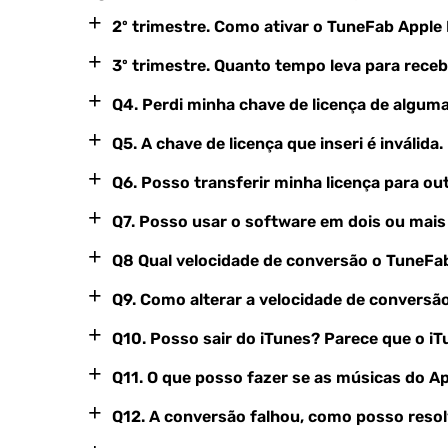
+
2º trimestre. Como ativar o TuneFab Apple
+
3º trimestre. Quanto tempo leva para receb
+
Q4. Perdi minha chave de licença de algu
+
Q5. A chave de licença que inseri é inválida
+
Q6. Posso transferir minha licença para o
+
Q7. Posso usar o software em dois ou mai
+
Q8 Qual velocidade de conversão o TuneFa
+
Q9. Como alterar a velocidade de conversã
+
Q10. Posso sair do iTunes? Parece que o 
+
Q11. O que posso fazer se as músicas do A
+
Q12. A conversão falhou, como posso reso