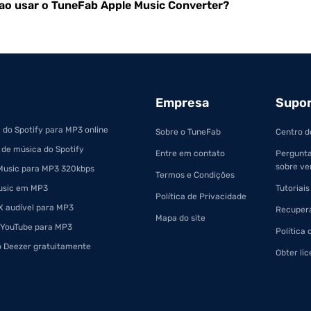
 ao usar o TuneFab Apple Music Converter?
Empresa
Supo
 do Spotify para MP3 online
Sobre o TuneFab
Centro d
 de música do Spotify
Entre em contato
Pergunta
sobre ve
Music para MP3 320kbps
Termos e Condições
usic em MP3
Tutoriais
Política de Privacidade
 audível para MP3
Recupera
Mapa do site
 YouTube para MP3
Política
o Deezer gratuitamente
Obter lic