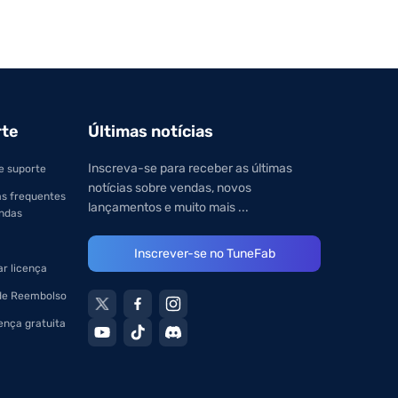
rte
Últimas notícias
Inscreva-se para receber as últimas
e suporte
notícias sobre vendas, novos
s frequentes
lançamentos e muito mais ...
ndas
Inscrever-se no TuneFab
r licença
 de Reembolso
ença gratuita