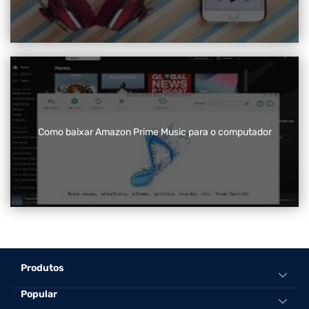
Como baixar Amazon Prime Music para o computador
Produtos
Popular
Conversor de música tudo-em-um