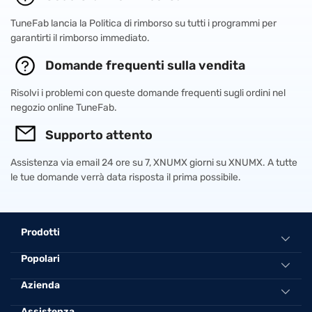
TuneFab lancia la Politica di rimborso su tutti i programmi per
garantirti il ​​rimborso immediato.
Domande frequenti sulla vendita
Risolvi i problemi con queste domande frequenti sugli ordini nel
negozio online TuneFab.
Supporto attento
Assistenza via email 24 ore su 7, XNUMX giorni su XNUMX. A tutte
le tue domande verrà data risposta il prima possibile.
Prodotti
Popolari
All-in-One Music Converter
Spotify Music Converter
Converti Spotify in MP3 online
Azienda
Apple Music Converter
Miglior Convertitore Spotify per MP3
Assistenza