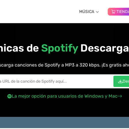
MÚSICA
TIEND
nicas de
Spotify
Descargad
carga canciones de Spotify a MP3 a 320 kbps. ¡Es gratis ah
De
La mejor opción para usuarios de Windows y Mac