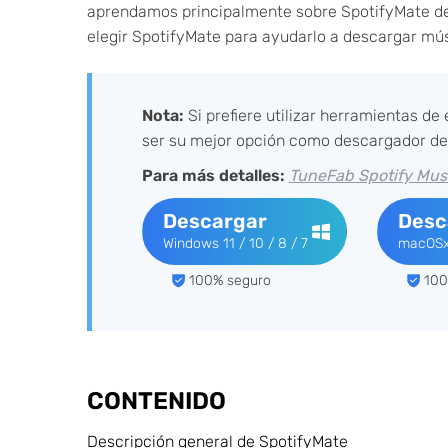
aprendamos principalmente sobre SpotifyMate des
elegir SpotifyMate para ayudarlo a descargar mús
Nota:
Si prefiere utilizar herramientas de 
ser su mejor opción como descargador de 
Para más detalles:
TuneFab Spotify Musi
Descargar
Desc
Windows 11 / 10 / 8 / 7
macOSx1
100% seguro
100
CONTENIDO
Descripción general de SpotifyMate