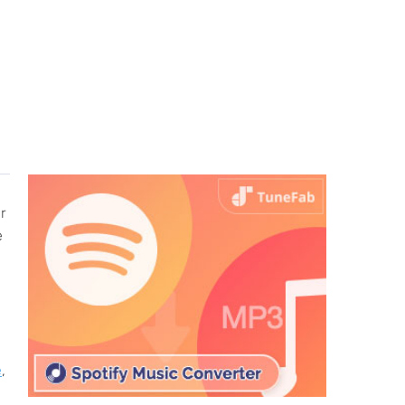
r
e
e
,