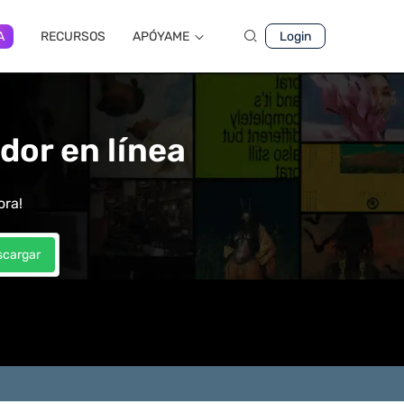
A
RECURSOS
APÓYAME
Login
or en línea
ora!
scargar