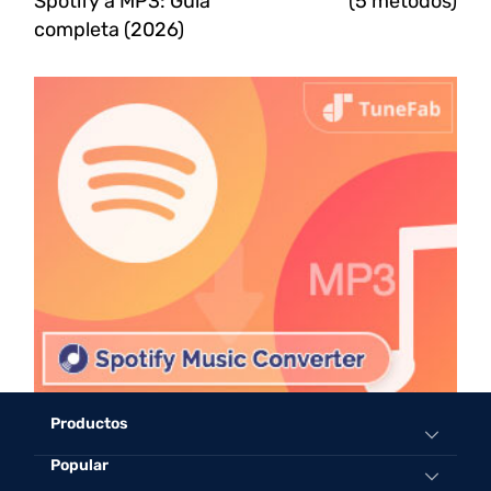
Spotify a MP3: Guía
(5 métodos)
completa (2026)
Productos
Popular
All-in-One Music Converter