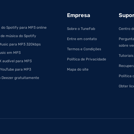
Empresa
Supo
 do Spotify para MP3 online
Sobre o TuneFab
Centro d
 de música do Spotify
Entre em contato
Pergunta
Music para MP3 320kbps
sobre ve
Termos e Condições
usic em MP3
Tutoriais
Política de Privacidade
 audível para MP3
Recupera
 YouTube para MP3
Mapa do site
Política
o Deezer gratuitamente
Obter lic