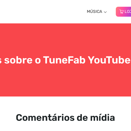
MÚSICA
LO
s ​​sobre o TuneFab YouTub
Comentários de mídia