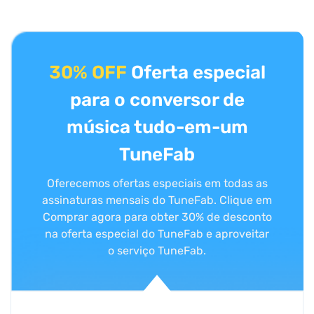
30% OFF
Oferta especial
para o conversor de
música tudo-em-um
TuneFab
Oferecemos ofertas especiais em todas as
assinaturas mensais do TuneFab. Clique em
Comprar agora para obter 30% de desconto
na oferta especial do TuneFab e aproveitar
o serviço TuneFab.