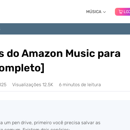
MÚSICA
LO
B
s do Amazon Music para
completo]
025
Visualizações 12.5K
6 minutos de leitura
 um pen drive, primeiro você precisa salvar as
o comum. Existem dois cenários: