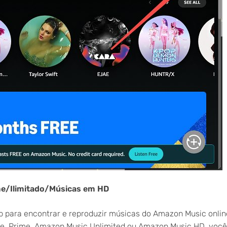
me/Ilimitado/Músicas em HD
eb para encontrar e reproduzir músicas do Amazon Music onlin
ee, Prime, Amazon Music Unlimited ou Amazon Music HD, você