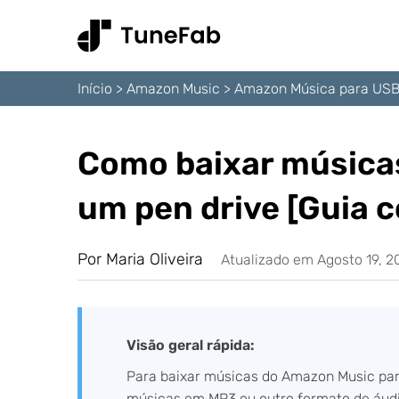
Início
>
Amazon Music
>
Amazon Música para US
Como baixar música
um pen drive [Guia 
Por Maria Oliveira
Atualizado em Agosto 19, 2
Visão geral rápida:
Para baixar músicas do Amazon Music para
músicas em MP3 ou outro formato de áudi