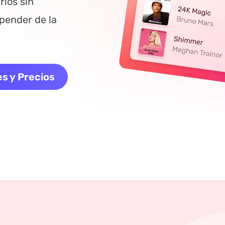
los sin
epender de la
s y Precios