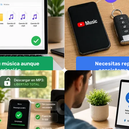
u música aunque
Necesitas rep
cripción
ecosistema 