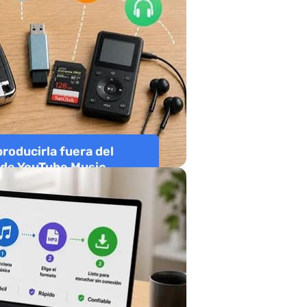
roducirla fuera del
de YouTube Music