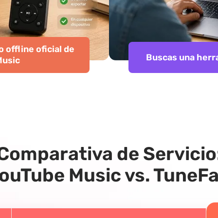
 offline oficial de
Buscas una herra
Music
Comparativa de Servicio
ouTube Music vs. TuneF