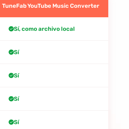
TuneFab YouTube Music Converter
Sí, como archivo local
Sí
Sí
Sí
Sí