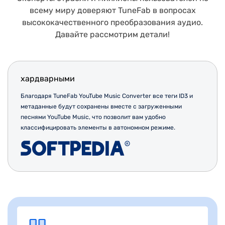
высококачественного преобразования аудио.
Давайте рассмотрим детали!
хардварными
MU
Благодаря TuneFab YouTube Music Converter все теги ID3 и
Это надежная и профессиональная программа, которая
метаданные будут сохранены вместе с загруженными
всегда свободна от рекламы и не требует установки
песнями YouTube Music, что позволит вам удобно
программного обеспечения в комплекте. Поэтому вам не
классифицировать элементы в автономном режиме.
нужно беспокоиться о том, что вы пригласите вирусы или
хакеров, которые могут представлять потенциальную угрозу
безопасности.
Я люблю слушать музыку и я особенно ценю