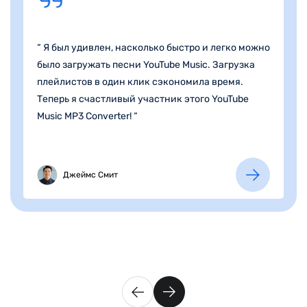
качество выходного звука при использовании
“ Я был удивлен, насколько быстро и легко можно
музыкального конвертера. В отличие от других
было загружать песни YouTube Music. Загрузка
музыкальных конвертеров, которые я
плейлистов в один клик сэкономила время.
использовал раньше, TuneFab YouTube Music
Теперь я счастливый участник этого YouTube
Converter прекрасно оснащен настраиваемыми
Music MP3 Converter! “
параметрами качества звука, что позволяет мне
наслаждаться загруженными аудиофайлами в
оригинальном качестве звука. Это настоящее
Эмили Джонсон
Патриция Робертсон
Джеймс Смит
Иван Иванов
Сара Миллер
Эмили Джонсон
Патриция Робертсон
спасение для меня. Я порекомендую его своей
семье и коллегам.
Джессика Мэдисон