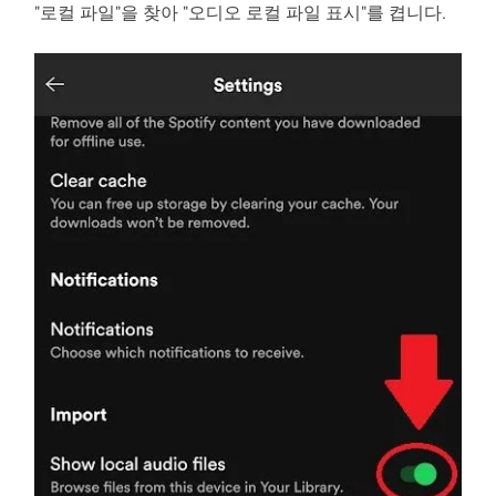
"로컬 파일"을 찾아 "오디오 로컬 파일 표시"를 켭니다.